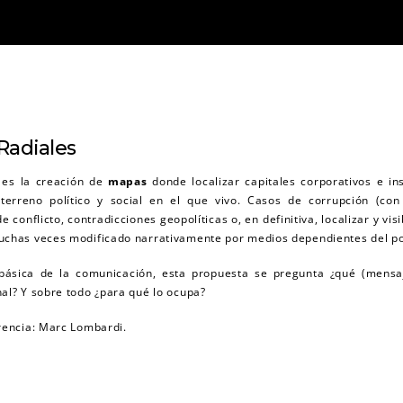
Radiales
s es la creación de
mapas
donde localizar capitales corporativos e in
erreno político y social en el que vivo. Casos de corrupción (con
 conflicto, contradicciones geopolíticas o, en definitiva, localizar y visi
muchas veces modificado narrativamente por medios dependientes del p
básica de la comunicación, esta propuesta se pregunta ¿qué (mensaj
nal? Y sobre todo ¿para qué lo ocupa?
erencia: Marc Lombardi.