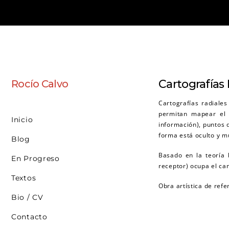
Saltar
al
contenido
Cartografías 
Rocío Calvo
Cartografías radiale
permitan mapear el t
Inicio
información), puntos de
forma está oculto y 
Blog
Basado en la teoría 
En Progreso
receptor) ocupa el ca
Textos
Obra artística de ref
Bio / CV
Contacto