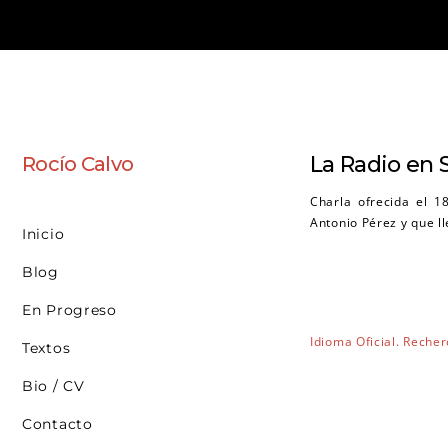
Saltar
al
contenido
La Radio en S
Rocío Calvo
Charla ofrecida el 1
Antonio Pérez y que l
Inicio
Blog
En Progreso
Idioma Oficial. Reche
Textos
Bio / CV
Contacto