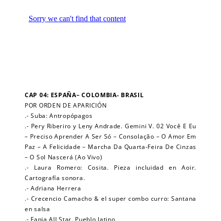
CAP 04: ESPAÑA– COLOMBIA- BRASIL
POR ORDEN DE APARICIÓN
.- Suba: Antropópagos
.- Pery Riberiro y Leny Andrade. Gemini V. 02 Você E Eu
– Preciso Aprender A Ser Só – Consolação – O Amor Em
Paz – A Felicidade – Marcha Da Quarta-Feira De Cinzas
– O Sol Nascerá (Ao Vivo)
.- Laura Romero: Cosita. Pieza incluidad en Aoir.
Cartografía sonora.
.- Adriana Herrera
.- Crecencio Camacho & el super combo curro: Santana
en salsa
.- Fania All Star. Pueblo latino