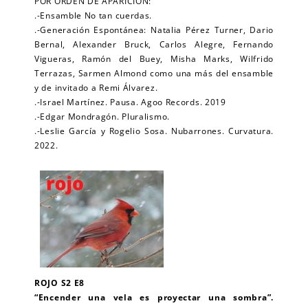
POR ORDEN DE APARICIÓN:
.-Ensamble No tan cuerdas.
.-Generación Espontánea: Natalia Pérez Turner, Dario
Bernal, Alexander Bruck, Carlos Alegre, Fernando
Vigueras, Ramón del Buey, Misha Marks, Wilfrido
Terrazas, Sarmen Almond como una más del ensamble
y de invitado a Remi Álvarez.
.-Israel Martínez. Pausa. Agoo Records. 2019
.-Edgar Mondragón. Pluralismo.
.-Leslie García y Rogelio Sosa. Nubarrones. Curvatura.
2022.
ROJO S2 E8
“Encender una vela es proyectar una sombra”.