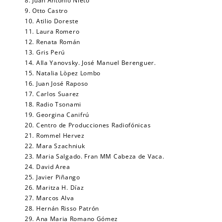
8. Juan Antonio Nieto
9. Otto Castro
10. Atilio Doreste
11. Laura Romero
12. Renata Román
13. Gris Perú
14. Alla Yanovsky. José Manuel Berenguer.
15. Natalia Lòpez Lombo
16. Juan José Raposo
17. Carlos Suarez
18. Radio Tsonami
19. Georgina Canifrú
20. Centro de Producciones Radiofónicas
21. Rommel Hervez
22. Mara Szachniuk
23. Maria Salgado. Fran MM Cabeza de Vaca.
24. David Area
25. Javier Piñango
26. Maritza H. Díaz
27. Marcos Alva
28. Hernán Risso Patrón
29. Ana Maria Romano Gómez