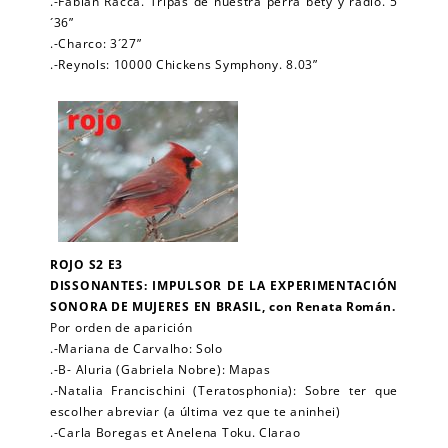
.-Fabian Racca. Tripas de nuestra perra bety y radio. 5
´36”
.-Charco: 3´27”
.-Reynols: 10000 Chickens Symphony. 8.03”
ROJO S2 E3
DISSONANTES: IMPULSOR DE LA EXPERIMENTACIÓN
SONORA DE MUJERES EN BRASIL, con Renata Román.
Por orden de aparición
.-Mariana de Carvalho: Solo
.-B- Aluria (Gabriela Nobre): Mapas
.-Natalia Francischini (Teratosphonia): Sobre ter que
escolher abreviar (a última vez que te aninhei)
.-Carla Boregas et Anelena Toku. Clarao