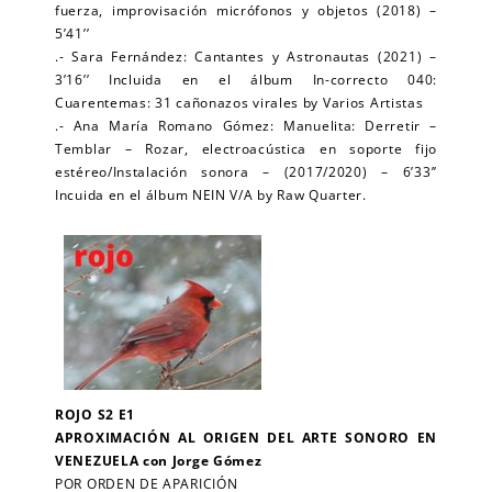
fuerza, improvisación micrófonos y objetos (2018) –
5’41’’
.- Sara Fernández: Cantantes y Astronautas (2021) –
3’16’’ Incluida en el álbum In-correcto 040:
Cuarentemas: 31 cañonazos virales by Varios Artistas
.- Ana María Romano Gómez: Manuelita: Derretir –
Temblar – Rozar, electroacústica en soporte fijo
estéreo/Instalación sonora – (2017/2020) – 6’33’’
Incuida en el álbum NEIN V/A by Raw Quarter.
ROJO S2 E1
APROXIMACIÓN AL ORIGEN DEL ARTE SONORO EN
VENEZUELA con Jorge Gómez
POR ORDEN DE APARICIÓN