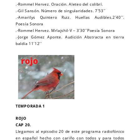
.-Rommel Hervez. Oración. Aleteo del colibrí.
.-Gil Sansón. Número de singularidades. 7´53´´
.-Amarilys Quintero Ruiz. Huellas Audibles.2´40´´.
Poesía Sonora
.-Rommel Hervez. Mrlajshil-V – 3´30´´Poesía Sonora
.-Jorge Gómez Aponte. Audición Abstracta en tierra
baldía 11´12´´
TEMPORADA 1
ROJO
CAP 20.
Llegamos al episodio 20 de este programa radiofónico
en español hecho con cariño con todos y para todos