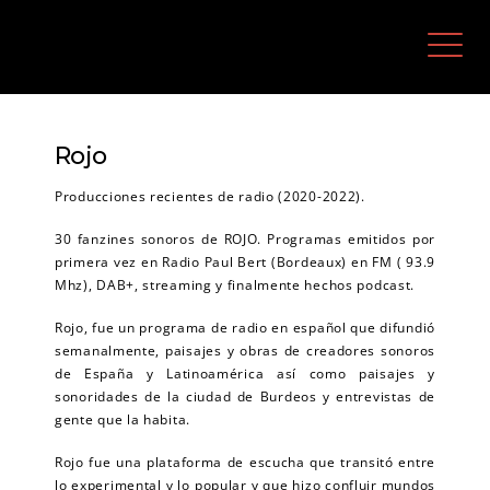
Saltar
Rocío Calvo Corchero
al
contenido
M
Rojo
Producciones recientes de radio (2020-2022).
30 fanzines sonoros de ROJO. Programas emitidos por
primera vez en Radio Paul Bert (Bordeaux) en FM ( 93.9
Mhz), DAB+, streaming y finalmente hechos podcast.
Rojo, fue un programa de radio en español que difundió
semanalmente, paisajes y obras de creadores sonoros
de España y Latinoamérica así como paisajes y
sonoridades de la ciudad de Burdeos y entrevistas de
gente que la habita.
Rojo fue una plataforma de escucha que transitó entre
lo experimental y lo popular y que hizo confluir mundos