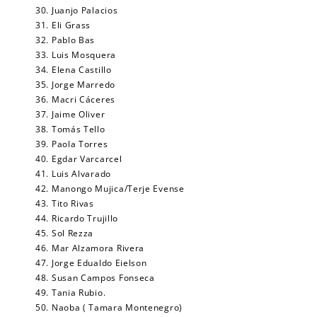
30. Juanjo Palacios
31. Eli Grass
32. Pablo Bas
33. Luis Mosquera
34. Elena Castillo
35. Jorge Marredo
36. Macri Cáceres
37. Jaime Oliver
38. Tomás Tello
39. Paola Torres
40. Egdar Varcarcel
41. Luis Alvarado
42. Manongo Mujica/Terje Evense
43. Tito Rivas
44. Ricardo Trujillo
45. Sol Rezza
46. Mar Alzamora Rivera
47. Jorge Edualdo Eielson
48. Susan Campos Fonseca
49. Tania Rubio.
50. Naoba ( Tamara Montenegro)