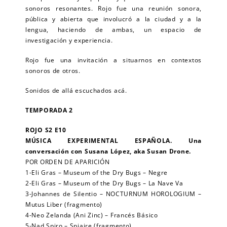
sonoros resonantes. Rojo fue una reunión sonora,
pública y abierta que involucró a la ciudad y a la
lengua, haciendo de ambas, un espacio de
investigación y experiencia.
Rojo fue una invitación a situarnos en contextos
EXPAND
sonoros de otros.
DROPD
Sonidos de allá escuchados acá.
TEMPORADA 2
ROJO S2 E10
MÚSICA EXPERIMENTAL ESPAÑOLA. Una
conversación con Susana López, aka Susan Drone.
POR ORDEN DE APARICIÓN
1-Eli Gras – Museum of the Dry Bugs – Negre
2-Eli Gras – Museum of the Dry Bugs – La Nave Va
3-Johannes de Silentio – NOCTURNUM HOROLOGIUM –
Mutus Liber (fragmento)
4-Neo Zelanda (Ani Zinc) – Francés Básico
5-Nad Spiro – Spiaire (fragmento)